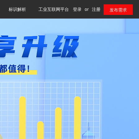
标识解析
工业互联网平台
登录
or
注册
发布需求