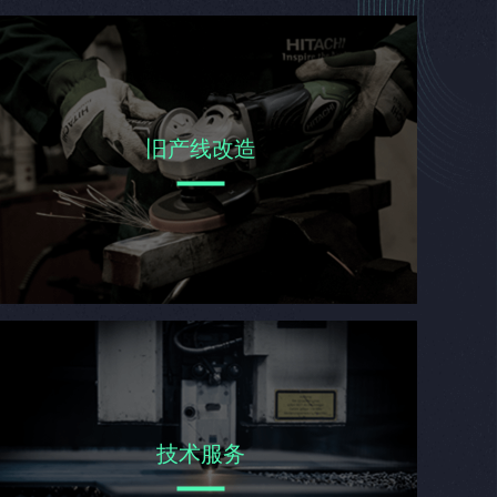
旧产线改造
技术服务