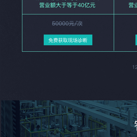
免费获取现场诊断