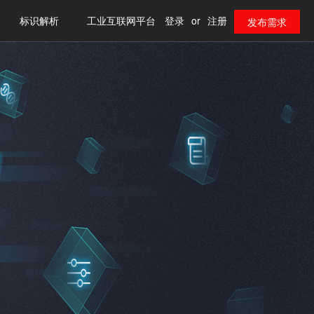
标识解析
工业互联网平台
登录
or
注册
发布需求