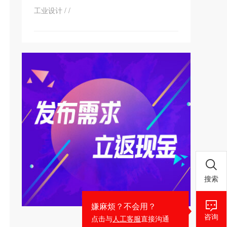
工业设计
/
/
搜索
嫌麻烦？不会用？
咨询
点击与
人工客服
直接沟通