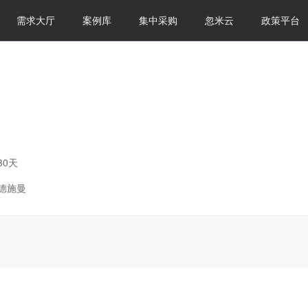
需求大厅
案例库
集中采购
忽米云
政策平台
30
天
德施曼