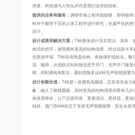
用者。科技感与人性化并存是我们追求的目标。
提供的业务和服务：
调研市场上相关指纹锁，密码锁等
时对于握持下压的人体工程学进行研究，在扁平化的把
设计。
设计成果和解决方案：
T86整体设计语言简洁、亲和、
体式的把手，使得拥有更高的结构强度，经过实际卡车
也更加环保。T86采用滑盖结构，有效保护指纹头、
适、顺滑，从指纹识别到按压把手开门，无声开门噪音低
锁，同时拥有Ai算法，遇到危险多达6种无声智能报警
设计创新价值：
T86是一款拥有高颜值，且富有生命
象，融入了曲线圆弧，保持更高的结构强度却更有几分
体使用寿命，让产品更环保，更易清洁，更舒适，更低
劫持、撬门等6种状态下支持无声智能报警，安全全面