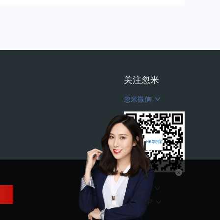
关注忽米
忽米微信
忽米微博
忽米WAP