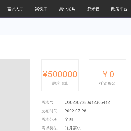
需求大厅
案例库
集中采购
忽米云
政策平台
¥500000
￥
0
需求预算
托管资金
需求号
O202207280942305442
发布时间
2022-07-28
需求范围
全国
需求类型
服务需求