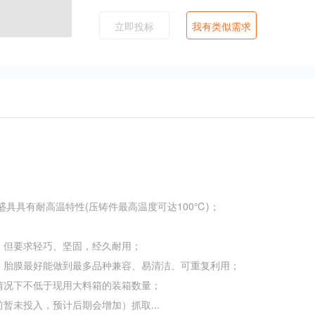
立即投标
我有类似需求
具具有耐高温特性(压铸件最高温度可达100℃)； 

但要求轻巧、坚固，经久耐用； 

胎膜最好能做到最多品种兼容、易清洁、可重复利用； 

况下不低于现用大料箱的装箱数量； 

前暂未投入，预计后期会增加）抓取
...