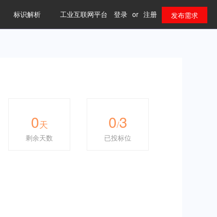
标识解析
工业互联网平台
登录
or
注册
发布需求
0
0
3
天
/
剩余天数
已投标位